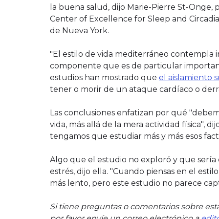
la buena salud, dijo Marie-Pierre St-Onge, 
Center of Excellence for Sleep and Circadi
de Nueva York.
"El estilo de vida mediterráneo contempla in
componente que es de particular importanc
estudios han mostrado que
el aislamiento s
tener o morir de un ataque cardíaco o der
Las conclusiones enfatizan por qué "debemo
vida, más allá de la mera actividad física", d
tengamos que estudiar más y más esos facto
Algo que el estudio no exploró y que sería 
estrés, dijo ella. "Cuando piensas en el esti
más lento, pero este estudio no parece capt
Si tiene preguntas o comentarios sobre esta
por favor envíe un correo electrónico a
edit