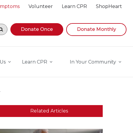
Symptoms
Volunteer
Learn CPR
ShopHeart
egin navigating suggestions, while focused, press Down A
Donate Once
Donate Monthly
 Us
Learn CPR
In Your Community
d
Related Articles