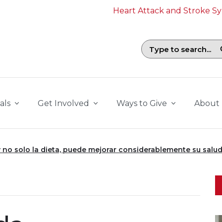
Heart Attack and Stroke 
Search field with suggestions. To b
als
Get Involved
Ways to Give
About
 y no solo la dieta, puede mejorar considerablemente su salu