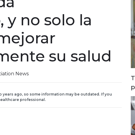
ida
 y no solo la
mejorar
mente su salud
ciation News
T
p
o years ago, so some information may be outdated. If you
ealthcare professional.