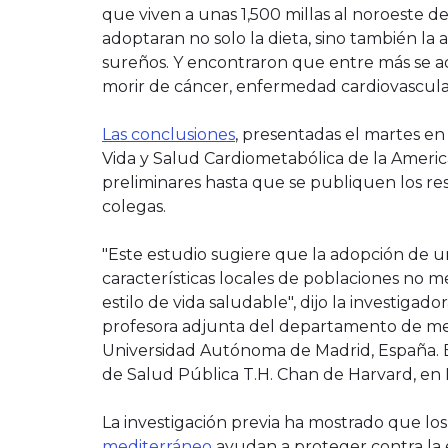
que viven a unas 1,500 millas al noroeste d
adoptaran no solo la dieta, sino también la ac
sureños. Y encontraron que entre más se ad
morir de cáncer, enfermedad cardiovascular
Las conclusiones
, presentadas el martes en
Vida y Salud Cardiometabólica de la Americ
preliminares hasta que se publiquen los r
colegas.
"Este estudio sugiere que la adopción de u
características locales de poblaciones no m
estilo de vida saludable", dijo la investigad
profesora adjunta del departamento de med
Universidad Autónoma de Madrid, España. E
de Salud Pública T.H. Chan de Harvard, en 
La investigación previa ha mostrado que los 
mediterráneo
ayudan a proteger contra la 