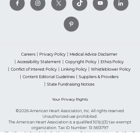
Careers
Privacy Policy
Medical Advice Disclaimer
Accessibility Statement
Copyright Policy
Ethics Policy
Conflict of Interest Policy
Linking Policy
Whistleblower Policy
Content Editorial Guidelines
Suppliers & Providers
State Fundraising Notices
Your Privacy Rights
©2026 American Heart Association, Inc. All rights reserved.
Unauthorized use prohibited.
The American Heart Association is a qualified 501(c)(3) tax-exempt
organization. Tax ID Number: 13-5613797
*Red Dress™ DHHS | Go Red for Women® & National Wear Red Day®
are trademarks of American Heart Association, Inc.