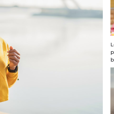
L
p
b