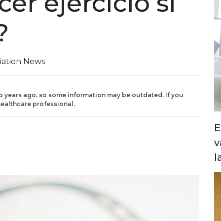
er ejercicio si
?
iation News
o years ago, so some information may be outdated. If you
ealthcare professional.
E
v
l