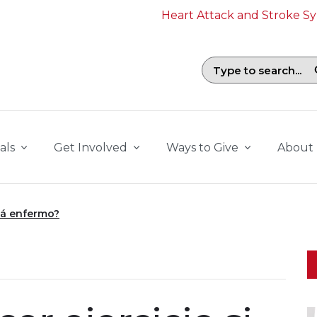
Heart Attack and Stroke 
Search field with suggestions. To b
als
Get Involved
Ways to Give
About
stá enfermo?