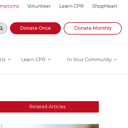
Symptoms
Volunteer
Learn CPR
ShopHeart
egin navigating suggestions, while focused, press Down A
Donate Once
Donate Monthly
 Us
Learn CPR
In Your Community
Related Articles