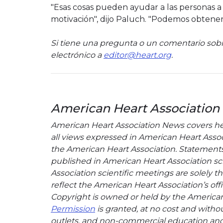
"Esas cosas pueden ayudar a las personas 
motivación", dijo Paluch. "Podemos obtener 
Si tiene una pregunta o un comentario sobr
electrónico a
editor@heart.org
.
American Heart Association
American Heart Association News covers hear
all views expressed in American Heart Associa
the American Heart Association. Statements, 
published in American Heart Association sci
Association scientific meetings are solely t
reflect the American Heart Association’s offi
Copyright is owned or held by the American H
Permission
is granted, at no cost and withou
outlets, and non-commercial education and a