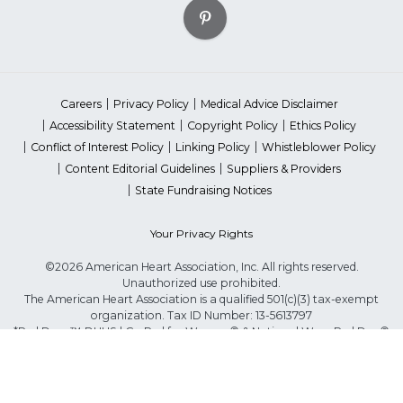
Careers
Privacy Policy
Medical Advice Disclaimer
Accessibility Statement
Copyright Policy
Ethics Policy
Conflict of Interest Policy
Linking Policy
Whistleblower Policy
Content Editorial Guidelines
Suppliers & Providers
State Fundraising Notices
Your Privacy Rights
©2026 American Heart Association, Inc. All rights reserved.
Unauthorized use prohibited.
The American Heart Association is a qualified 501(c)(3) tax-exempt
organization. Tax ID Number: 13-5613797
*Red Dress™ DHHS | Go Red for Women® & National Wear Red Day®
are trademarks of American Heart Association, Inc.