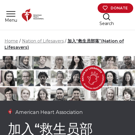
Skip to main content
DONATE
Menu
Search
Home
Nation of Lifesavers
加入“救生员部落”(Nation of
Lifesavers)
American Heart Association
加入“救生员部