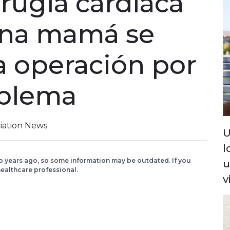
irugía cardíaca
una mamá se
a operación por
oblema
iation News
U
l
o years ago, so some information may be outdated. If you
u
ealthcare professional.
v