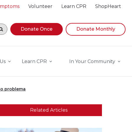
Symptoms
Volunteer
Learn CPR
ShopHeart
egin navigating suggestions, while focused, press Down A
Donate Once
Donate Monthly
 Us
Learn CPR
In Your Community
smo problema
Related Articles