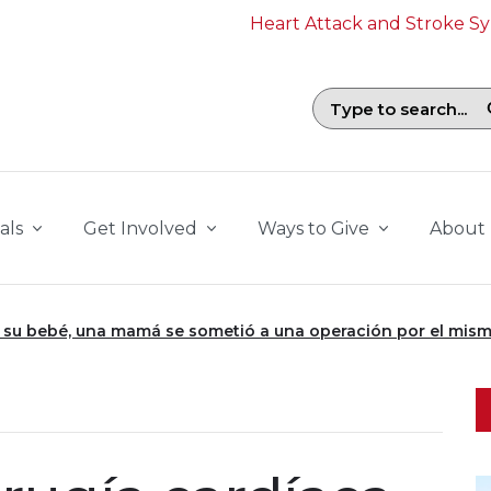
Heart Attack and Stroke 
Search field with suggestions. To b
als
Get Involved
Ways to Give
About
de su bebé, una mamá se sometió a una operación por el mi