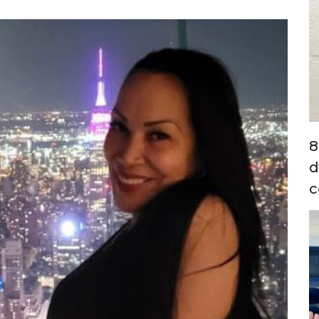
8
d
c