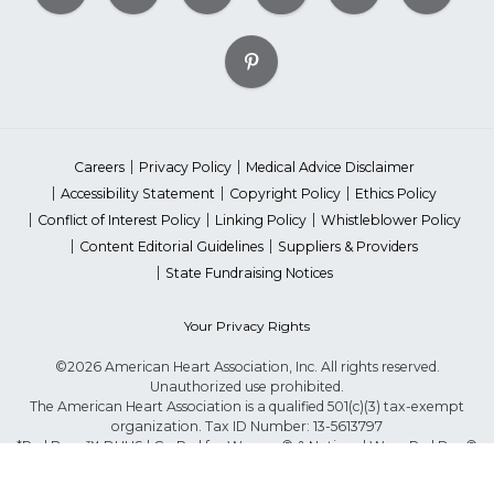
Careers
Privacy Policy
Medical Advice Disclaimer
Accessibility Statement
Copyright Policy
Ethics Policy
Conflict of Interest Policy
Linking Policy
Whistleblower Policy
Content Editorial Guidelines
Suppliers & Providers
State Fundraising Notices
Your Privacy Rights
©2026 American Heart Association, Inc. All rights reserved.
Unauthorized use prohibited.
The American Heart Association is a qualified 501(c)(3) tax-exempt
organization. Tax ID Number: 13-5613797
*Red Dress™ DHHS | Go Red for Women® & National Wear Red Day®
are trademarks of American Heart Association, Inc.